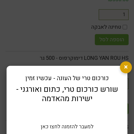
טחינה לאבקה
הוספה לסל
LONG YAN ROU HS דימוקרפוס - 500 גר
×
₪
182.00
כורכום טרי של העונה - עכשיו זמין
שורש כורכום טרי, כתום ואורגני -
טחינה לאבקה
ישירות מהאדמה
הוספה לסל
למעבר להזמנה לחצו כאן
LONG YAN ROU HS דימוקרפוס - 250 גר