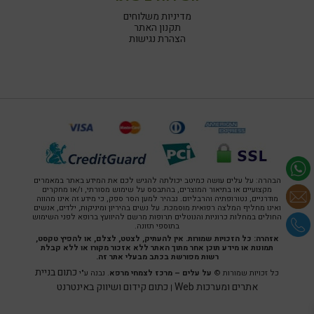
מדיניות משלוחים
תקנון האתר
הצהרת נגישות
הבהרה: על עלים עושה כמיטב יכולתה להגיש לכם את המידע באתר במאמרים
מקצועיים או בתיאור המוצרים, בהתבסס על שימוש מסורתי, ו/או מחקרים
מודרניים, נטורופתיה והרבליזם. נבהיר למען הסר ספק, כי מידע זה אינו מהווה
ואינו מחליף המלצה רפואית מוסמכת. על נשים בהיריון ומיניקות, ילדים, אנשים
החולים במחלות כרוניות והנוטלים תרופות מרשם להיוועץ ברופא לפני השימוש
בתוספי תזונה.
אזהרה: כל הזכויות שמורות. אין להעתיק, לצטט, לצלם, או להפיץ טקסט,
תמונות או מידע תוכן אחר מתוך האתר ללא אזכור מקורו או ללא קבלת
רשות מפורשת בכתב מבעלי אתר זה.
כתום בניית
כל זכויות שמורות ©
על עלים – מרכז לצמחי מרפא
. נבנה ע"י
אתרים ומערכות Web
כתום קידום ושיווק באינטרנט
|